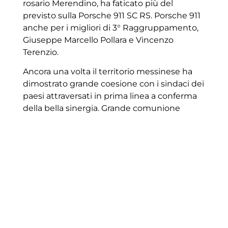
rosario Merendino, ha faticato più del
previsto sulla Porsche 911 SC RS. Porsche 911
anche per i migliori di 3° Raggruppamento,
Giuseppe Marcello Pollara e Vincenzo
Terenzio.
Ancora una volta il territorio messinese ha
dimostrato grande coesione con i sindaci dei
paesi attraversati in prima linea a conferma
della bella sinergia. Grande comunione
d’intenti a cui hanno partecipato i tre
comuni. Efficace come sempre la direzione
gara che è riuscita a rientrare nella tabella di
marcia con accurata competenza, dopo un
ritardo accumulato nella mattinata.
https://www.ewrc-results.com/final/71027-
rally-dei-nebrodi-2021/
L’ufficio Stampa